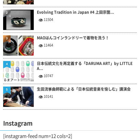
Evolving Tradition in Japan #4 上田宗箇...
2
11504
MAOはんコインランドリーで着物を洗う！
3
11464
日本伝統文化を再定義する「DARUMA ART」by LITTLE
4
A...
10747
生田流箏曲師範による「日本伝統音楽を愉しむ」講演会
5
10141
Instagram
[instagram-feed num=12 cols=2]