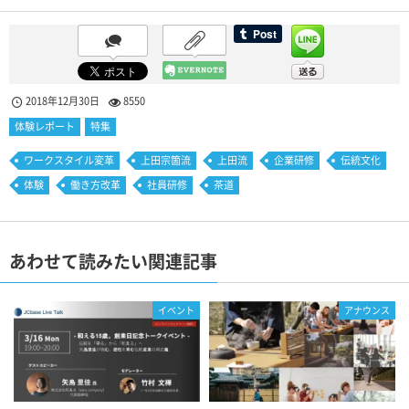
2018年12月30日
8550
体験レポート
特集
ワークスタイル変革
上田宗箇流
上田流
企業研修
伝統文化
体験
働き方改革
社員研修
茶道
あわせて読みたい関連記事
イベント
アナウンス