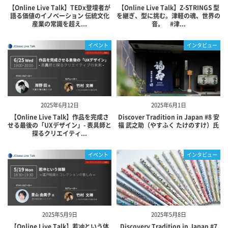
【Online Live Talk】TEDx登壇者が
【Online Live Talk】Z-STRINGS 型
語る価値のイノベーション 伝統文化
を継ぎ、型に挑む。津軽の魂、世界の
産業の常識を超え...
音。 #津...
イベント
インタビュー
2025年6月12日
2025年6月1日
【Online Live Talk】作品を完成さ
Discover Tradition in Japan #8 安
せる最後の「UXデザイン」- 表具師と
福 武之助（やすふく たけのすけ）氏
探るクリエイティ...
イベント
インタビュー
2025年5月9日
2025年5月8日
【Online Live Talk】若冲という体
Discovery Tradition in Japan #7