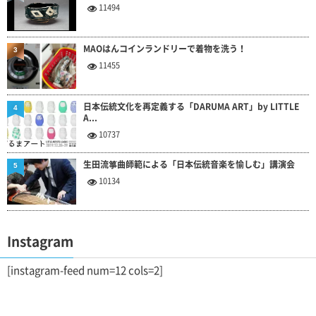
11494
MAOはんコインランドリーで着物を洗う！
3
11455
日本伝統文化を再定義する「DARUMA ART」by LITTLE
4
A...
10737
生田流箏曲師範による「日本伝統音楽を愉しむ」講演会
5
10134
Instagram
[instagram-feed num=12 cols=2]