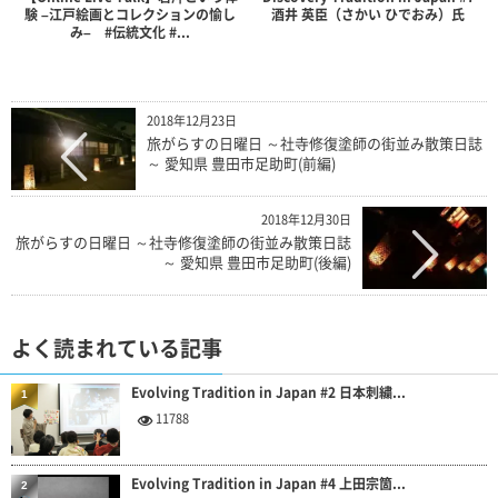
験 –江戸絵画とコレクションの愉し
酒井 英臣（さかい ひでおみ）氏
み– #伝統文化 #...
2018年12月23日
旅がらすの日曜日 ～社寺修復塗師の街並み散策日誌
～ 愛知県 豊田市足助町(前編)
2018年12月30日
旅がらすの日曜日 ～社寺修復塗師の街並み散策日誌
～ 愛知県 豊田市足助町(後編)
よく読まれている記事
Evolving Tradition in Japan #2 日本刺繍...
1
11788
Evolving Tradition in Japan #4 上田宗箇...
2