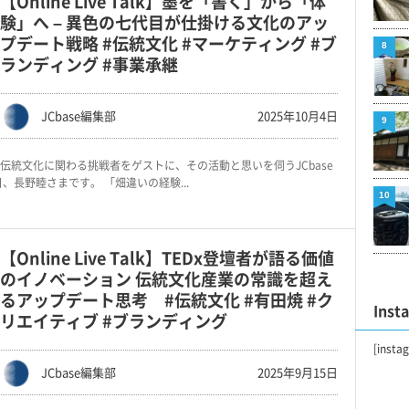
【Online Live Talk】墨を「書く」から「体
験」へ – 異色の七代目が仕掛ける文化のアッ
プデート戦略 #伝統文化 #マーケティング #ブ
8
ランディング #事業承継
JCbase編集部
2025年10月4日
9
伝統文化に関わる挑戦者をゲストに、その活動と思いを伺うJCbase
、長野睦さまです。 「畑違いの経験...
10
【Online Live Talk】TEDx登壇者が語る価値
のイノベーション 伝統文化産業の常識を超え
るアップデート思考 #伝統文化 #有田焼 #ク
Inst
リエイティブ #ブランディング
[insta
JCbase編集部
2025年9月15日