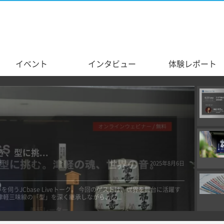
イベント
インタビュー
体験レポート
之...
2025年6月1日
酒に新風を起こす創業1751年の神戸酒心館、安福様にお越しいただい
目にあたります。「福寿」を守りながら...