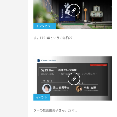
インタビュー
す。1751年というのは約27...
イベント
ターの景山由美子さん。27年...