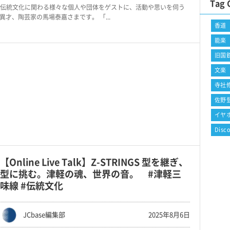
Tag 
伝統文化に関わる様々な個人や団体をゲストに、活動や思いを伺う
す異才、陶芸家の馬場泰嘉さまです。 「...
香道
能楽
旧国
文楽
寺社
佐野
イヤ
Disc
【Online Live Talk】Z-STRINGS 型を継ぎ、
型に挑む。津軽の魂、世界の音。 #津軽三
味線 #伝統文化
JCbase編集部
2025年8月6日