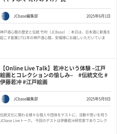
JCbase編集部
2025年6月1日
神戸酒心館の歴史と伝統 竹村（JCBase）：本日は、日本酒に新風を
起こす創業1751年の神戸酒心館、安福様にお越しいただいていま
【Online Live Talk】若冲という体験 –江戸
絵画とコレクションの愉しみ– #伝統文化 #
伊藤若冲 #江戸絵画
JCbase編集部
2025年5月9日
伝統文化に関わる様々な個人や団体をゲストに、活動や思いを伺う
JCbase Liveトーク。 今回のゲストは伊藤若冲研究家でありコレク