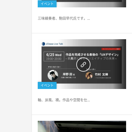
イベント
三味線奏者、駒田早代氏です。...
イベント
軸、屏風、襖。作品や空間を仕...