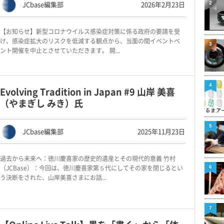
JCbase編集部
2026年2月23日
2
【お知らせ】新型コロナウイルス感染症対策に係る政府の要請を受
け、感染症拡大のリスクを低減する観点から、当面の間イベントベ
3
ント開催を中止とさせていただきます。 開...
4
Evolving Tradition in Japan #9 山岸 美喜
（やまぎし みき）氏
5
JCbase編集部
2025年11月23日
過去から未来へ：徳川慶喜家の歴史的遺産とその現代的意義 竹村
（JCBase）：今回は、徳川慶喜家第５代にしてその家を閉じるとい
6
う決断をされた、山岸美喜さまにお話...
7