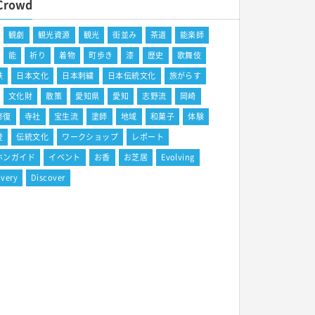
Crowd
観劇
観光資源
観光
街並み
茶道
能楽師
能
祈り
着物
町歩き
漆
歴史
歌舞伎
鉄
日本文化
日本刺繍
日本伝統文化
旅がらす
文化財
散策
愛知県
愛知
志野流
岡崎
修復
寺社
宝生流
塗師
地域
和菓子
体験
登
伝統文化
ワークショップ
レポート
ホンガイド
イベント
お香
お芝居
Evolving
overy
Discover