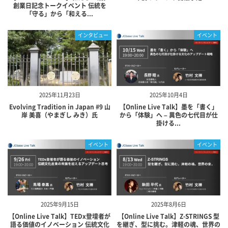
創業日記念トークイベント 伝統を
「守る」から「和える...
インタビュー
イベント
2025年11月23日
2025年10月4日
Evolving Tradition in Japan #9 山
【Online Live Talk】墨を「書く」
岸 美喜（やまぎし みき）氏
から「体験」へ – 異色の七代目が仕
掛ける...
イベント
イベント
2025年9月15日
2025年8月6日
【Online Live Talk】TEDx登壇者が
【Online Live Talk】Z-STRINGS 型
語る価値のイノベーション 伝統文化
を継ぎ、型に挑む。津軽の魂、世界の