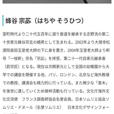
蜂谷 宗苾（はちや そうひつ）
室町時代より二十代五百年に渡り香道を継承する志野流の第二
十世家元蜂谷宗玄の嫡男として生まれる。2002年より大徳寺松
源院泉田玉堂老大師の下に身を置き、2004年玉堂老大師より軒
号「一枝軒」宗名「宗苾」を拝受、第二十一代目家元継承者
（若宗匠）となる。現在は次期家元として全国の幼稚園から大
学での講座を開催する他、パリ、ロンドン、北京など海外教場
での教授、講演会も精力的に行っている。また稀少な「香木」
を後世に遺していくため植林活動も行っている。文化庁海外文
化交流使 フランス調香師協会名誉会員。日本ソムリエ協会ソ
ムリエ・ドヌール（名誉ソムリエ） 日本文化デザインフォー