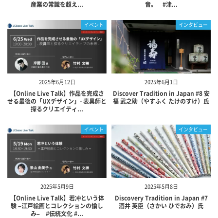
産業の常識を超え...
音。 #津...
イベント
インタビュー
2025年6月12日
2025年6月1日
【Online Live Talk】作品を完成さ
Discover Tradition in Japan #8 安
せる最後の「UXデザイン」- 表具師と
福 武之助（やすふく たけのすけ）氏
探るクリエイティ...
イベント
インタビュー
2025年5月9日
2025年5月8日
【Online Live Talk】若冲という体
Discovery Tradition in Japan #7
験 –江戸絵画とコレクションの愉し
酒井 英臣（さかい ひでおみ）氏
み– #伝統文化 #...