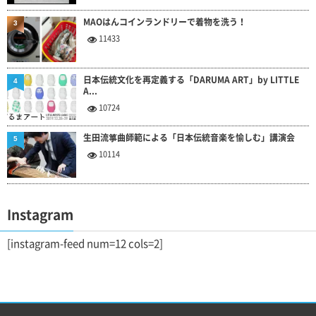
MAOはんコインランドリーで着物を洗う！
3
11433
日本伝統文化を再定義する「DARUMA ART」by LITTLE
4
A...
10724
生田流箏曲師範による「日本伝統音楽を愉しむ」講演会
5
10114
Instagram
[instagram-feed num=12 cols=2]