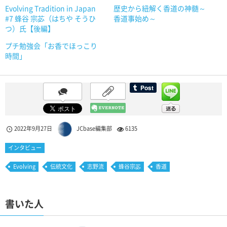
Evolving Tradition in Japan
歴史から紐解く香道の神髄～
#7 蜂谷 宗苾（はちや そうひ
香道事始め～
つ）氏【後編】
プチ勉強会「お香でほっこり
時間」
2022年9月27日
JCbase編集部
6135
インタビュー
Evolving
伝統文化
志野流
蜂谷宗苾
香道
書いた人