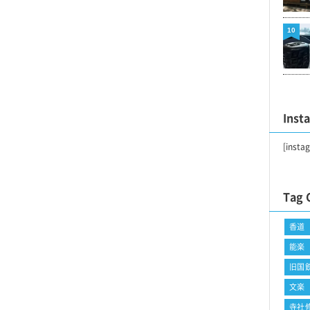
10
Inst
[insta
Tag 
香道
能楽
旧国
文楽
寺社