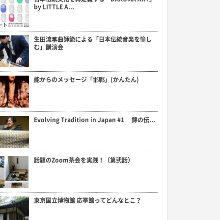
by LITTLE A...
生田流箏曲師範による「日本伝統音楽を愉し
む」講演会
能からのメッセージ「邯鄲」(かんたん)
Evolving Tradition in Japan #1 錦の伝...
話題のZoom茶会を実践！（第弐話）
東京国立博物館 応挙館ってどんなとこ？