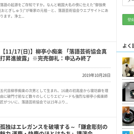
落語の起源をご存知ですか。なんと戦国大名の傍に仕えた”御伽衆
(おとぎしゅう)”が噺家の元祖―と、落語芸術協会ウエブサイトにあ
ります。浄土...
よく
【11/17(日)】柳亭小痴楽 「落語芸術協会真
打昇進披露」※完売御礼：申込み終了
1
2019年10月28日
2
五代目柳亭痴楽の次男として生まれ、16歳の初高座から寝坊癖を理
由に破門寸前など数々のしくじりエピソードも強烈な柳亭小痴楽師
匠がついに、落語芸術協会では15年ぶり...
3
孤独はエレガンスを破壊する～「鎌倉彫刻の
魅力 運慶・快慶のほとけたち」講演会
4