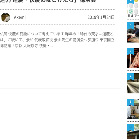
Akemi
2019年1月24日
5
仏師 快慶の孤独について考えています 昨年の「稀代の天才～運慶と
は」に続いて、景和 代表取締役 景山先生の講演会へ参加♡ 東京国立
博物館「京都 大報恩寺 快慶・...
6
7
8
9