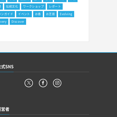
登
伝統文化
ワークショップ
レポート
ホンガイド
イベント
お香
お芝居
Evolving
overy
Discover
公式SNS
運営者