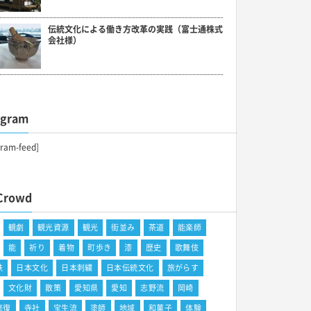
伝統文化による働き方改革の実践（富士通株式
会社様）
agram
gram-feed]
Crowd
観劇
観光資源
観光
街並み
茶道
能楽師
能
祈り
着物
町歩き
漆
歴史
歌舞伎
鉄
日本文化
日本刺繍
日本伝統文化
旅がらす
文化財
散策
愛知県
愛知
志野流
岡崎
修復
寺社
宝生流
塗師
地域
和菓子
体験