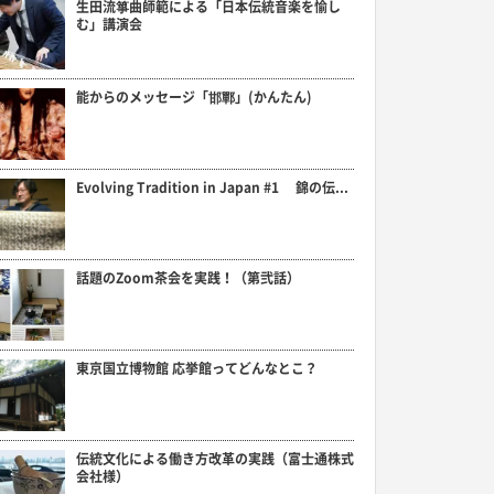
生田流箏曲師範による「日本伝統音楽を愉し
む」講演会
能からのメッセージ「邯鄲」(かんたん)
Evolving Tradition in Japan #1 錦の伝...
話題のZoom茶会を実践！（第弐話）
東京国立博物館 応挙館ってどんなとこ？
伝統文化による働き方改革の実践（富士通株式
会社様）