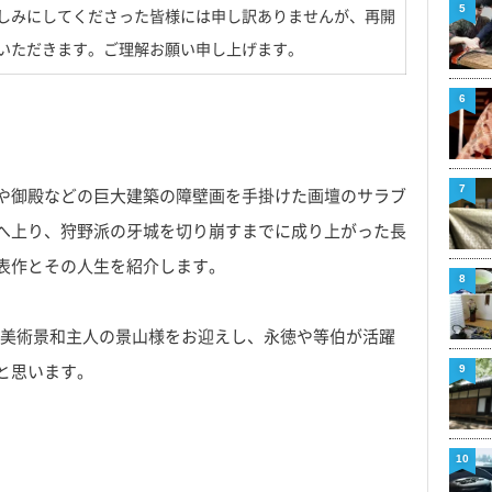
5
しみにしてくださった皆様には申し訳ありませんが、再開
いただきます。ご理解お願い申し上げます。
6
7
や御殿などの巨大建築の障壁画を手掛けた画壇のサラブ
へ上り、狩野派の牙城を切り崩すまでに成り上がった長
表作とその人生を紹介します。
8
る古美術景和主人の景山様をお迎えし、永徳や等伯が活躍
と思います。
9
10