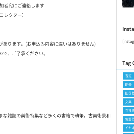
参加者宛にご連絡します
冲コレクター）
Inst
。
[insta
ります。(お申込み内容に違いはありません)
で、ご了承ください。
Tag 
香道
能楽
旧国
文楽
寺社
まな雑誌の美術特集など多くの書籍で執筆。古美術景和
佐野
イヤ