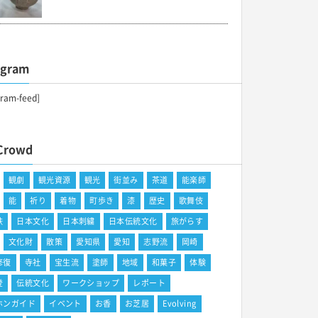
agram
gram-feed]
Crowd
観劇
観光資源
観光
街並み
茶道
能楽師
能
祈り
着物
町歩き
漆
歴史
歌舞伎
鉄
日本文化
日本刺繍
日本伝統文化
旅がらす
文化財
散策
愛知県
愛知
志野流
岡崎
修復
寺社
宝生流
塗師
地域
和菓子
体験
登
伝統文化
ワークショップ
レポート
ホンガイド
イベント
お香
お芝居
Evolving