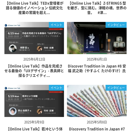
【Online Live Talk】TEDx登壇者が
【Online Live Talk】Z-STRINGS 型
語る価値のイノベーション 伝統文化
を継ぎ、型に挑む。津軽の魂、世界の
産業の常識を超え...
音。 #津...
イベント
インタビュー
2025年6月12日
2025年6月1日
【Online Live Talk】作品を完成さ
Discover Tradition in Japan #8 安
せる最後の「UXデザイン」- 表具師と
福 武之助（やすふく たけのすけ）氏
探るクリエイティ...
イベント
インタビュー
2025年5月9日
2025年5月8日
【Online Live Talk】若冲という体
Discovery Tradition in Japan #7