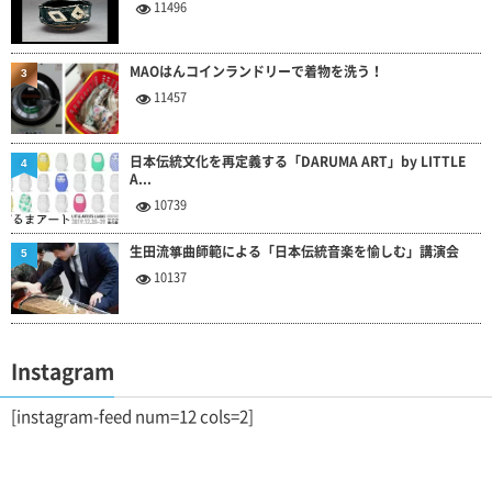
11496
MAOはんコインランドリーで着物を洗う！
3
11457
日本伝統文化を再定義する「DARUMA ART」by LITTLE
4
A...
10739
生田流箏曲師範による「日本伝統音楽を愉しむ」講演会
5
10137
Instagram
[instagram-feed num=12 cols=2]