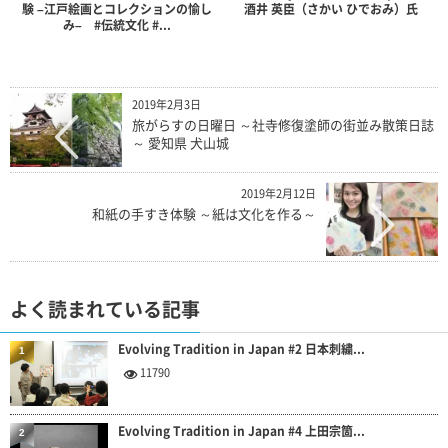
験 –江戸絵画とコレクションの愉し
酒井 英臣（さかい ひでおみ）氏
み– #伝統文化 #...
2019年2月3日
旅がらすの日曜日 ～社寺修復塗師の街並み散策日誌
～ 愛知県 犬山城
2019年2月12日
和紙の手すき体験 ～紙は文化を作る～
よく読まれている記事
Evolving Tradition in Japan #2 日本刺繍...
1
11790
Evolving Tradition in Japan #4 上田宗箇...
2