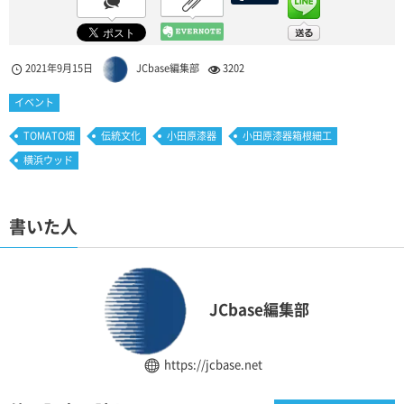
2021年9月15日
JCbase編集部
3202
イベント
TOMATO畑
伝統文化
小田原漆器
小田原漆器箱根細工
横浜ウッド
書いた人
JCbase編集部
https://jcbase.net