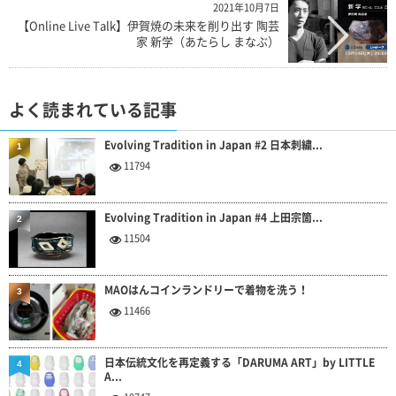
2021年10月7日
【Online Live Talk】伊賀焼の未来を削り出す 陶芸
家 新学（あたらし まなぶ）
よく読まれている記事
Evolving Tradition in Japan #2 日本刺繍...
1
11794
Evolving Tradition in Japan #4 上田宗箇...
2
11504
MAOはんコインランドリーで着物を洗う！
3
11466
日本伝統文化を再定義する「DARUMA ART」by LITTLE
4
A...