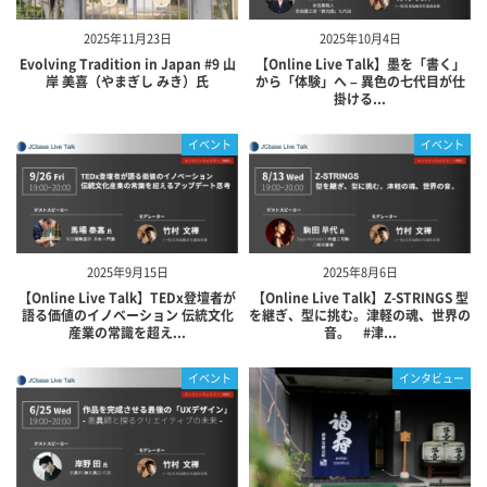
2025年11月23日
2025年10月4日
Evolving Tradition in Japan #9 山
【Online Live Talk】墨を「書く」
岸 美喜（やまぎし みき）氏
から「体験」へ – 異色の七代目が仕
掛ける...
イベント
イベント
2025年9月15日
2025年8月6日
【Online Live Talk】TEDx登壇者が
【Online Live Talk】Z-STRINGS 型
語る価値のイノベーション 伝統文化
を継ぎ、型に挑む。津軽の魂、世界の
産業の常識を超え...
音。 #津...
イベント
インタビュー