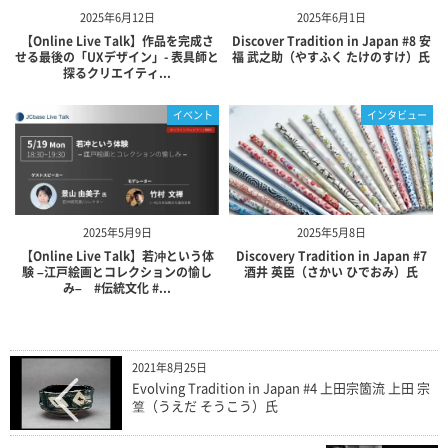
2025年6月12日
2025年6月1日
【Online Live Talk】作品を完成さ
Discover Tradition in Japan #8 安
せる最後の「UXデザイン」- 表具師と
福 武之助（やすふく たけのすけ）氏
探るクリエイティ...
イベント
インタビュー
2025年5月9日
2025年5月8日
【Online Live Talk】若冲という体
Discovery Tradition in Japan #7
験 –江戸絵画とコレクションの愉し
酒井 英臣（さかい ひでおみ）氏
み– #伝統文化 #...
2021年8月25日
Evolving Tradition in Japan #4 上田宗箇流 上田 宗
篁（うえだ そうこう）氏