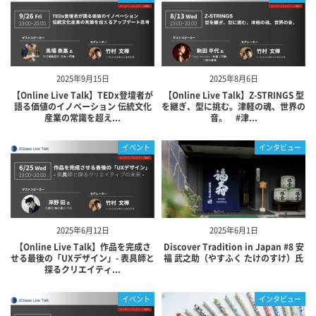
2025年9月15日
2025年8月6日
【Online Live Talk】TEDx登壇者が
【Online Live Talk】Z-STRINGS 型
語る価値のイノベーション 伝統文化
を継ぎ、型に挑む。津軽の魂、世界の
産業の常識を超え...
音。 #津...
イベント
インタビュー
2025年6月12日
2025年6月1日
【Online Live Talk】作品を完成さ
Discover Tradition in Japan #8 安
せる最後の「UXデザイン」- 表具師と
福 武之助（やすふく たけのすけ）氏
探るクリエイティ...
イベント
インタビュー