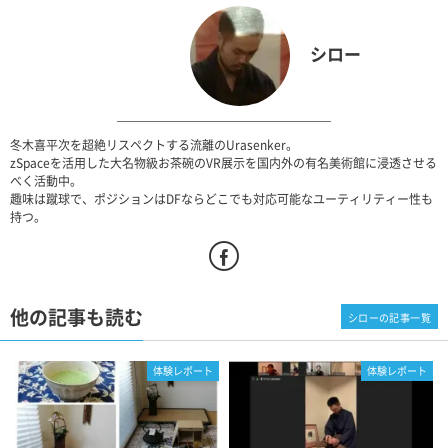
シロー
冬木喜平次を超絶リスペクトする流離のUrasenker。
zSpaceを活用した大名物級お茶碗のVR展示を国内外の有名美術館に浸透させる
べく活動中。
趣味は蹴球で、ポジションはDFならどこでも対応可能なユーティリティー性も
持つ。
他の記事も読む
シローの記事一覧
体験レポート
体験レポート