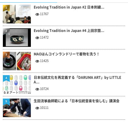
Evolving Tradition in Japan #2 日本刺繍...
1
11767
Evolving Tradition in Japan #4 上田宗箇...
2
11472
MAOはんコインランドリーで着物を洗う！
3
11425
日本伝統文化を再定義する「DARUMA ART」by LITTLE
4
A...
10724
生田流箏曲師範による「日本伝統音楽を愉しむ」講演会
5
10111