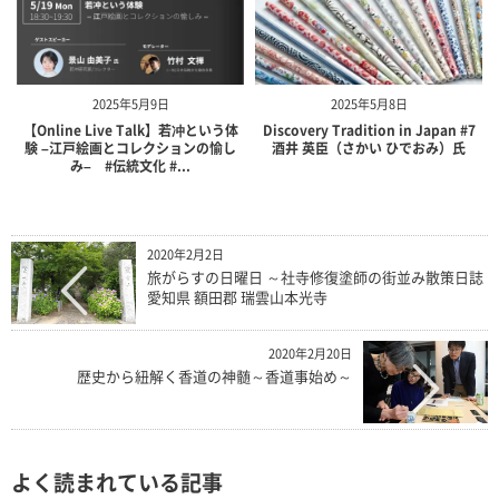
2025年5月9日
2025年5月8日
【Online Live Talk】若冲という体
Discovery Tradition in Japan #7
験 –江戸絵画とコレクションの愉し
酒井 英臣（さかい ひでおみ）氏
み– #伝統文化 #...
2020年2月2日
旅がらすの日曜日 ～社寺修復塗師の街並み散策日誌
愛知県 額田郡 瑞雲山本光寺
2020年2月20日
歴史から紐解く香道の神髄～香道事始め～
よく読まれている記事