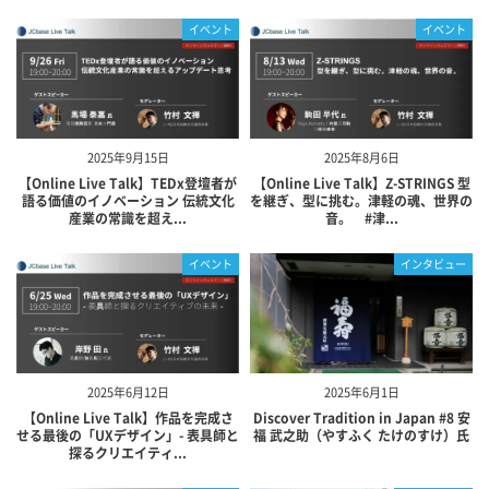
イベント
イベント
2025年9月15日
2025年8月6日
【Online Live Talk】TEDx登壇者が
【Online Live Talk】Z-STRINGS 型
語る価値のイノベーション 伝統文化
を継ぎ、型に挑む。津軽の魂、世界の
産業の常識を超え...
音。 #津...
イベント
インタビュー
2025年6月12日
2025年6月1日
【Online Live Talk】作品を完成さ
Discover Tradition in Japan #8 安
せる最後の「UXデザイン」- 表具師と
福 武之助（やすふく たけのすけ）氏
探るクリエイティ...