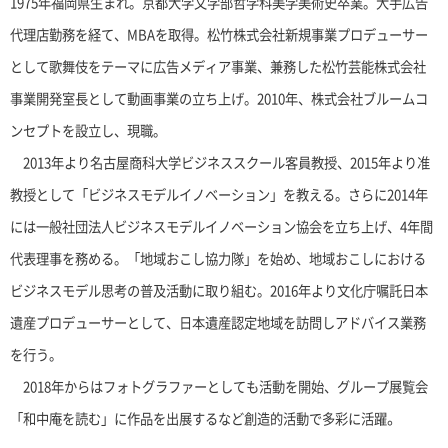
1975年福岡県生まれ。京都大学文学部哲学科美学美術史卒業。大手広告
代理店勤務を経て、MBAを取得。松竹株式会社新規事業プロデューサー
として歌舞伎をテーマに広告メディア事業、兼務した松竹芸能株式会社
事業開発室長として動画事業の立ち上げ。2010年、株式会社ブルームコ
ンセプトを設立し、現職。
2013年より名古屋商科大学ビジネススクール客員教授、2015年より准
教授として「ビジネスモデルイノベーション」を教える。さらに2014年
には一般社団法人ビジネスモデルイノベーション協会を立ち上げ、4年間
代表理事を務める。「地域おこし協力隊」を始め、地域おこしにおける
ビジネスモデル思考の普及活動に取り組む。2016年より文化庁嘱託日本
遺産プロデューサーとして、日本遺産認定地域を訪問しアドバイス業務
を行う。
2018年からはフォトグラファーとしても活動を開始、グループ展覧会
。
「和中庵を読む」に作品を出展するなど創造的活動で多彩に活躍