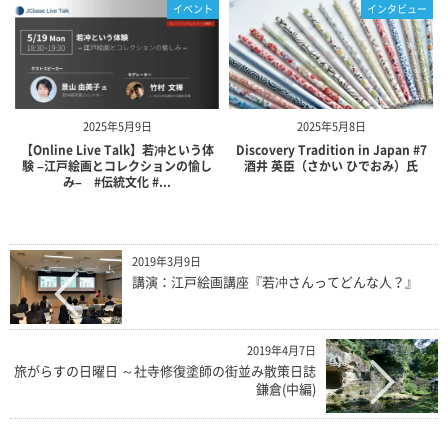
イベント
インタビュー
2025年5月9日
2025年5月8日
【Online Live Talk】若冲という体
Discovery Tradition in Japan #7
験 –江戸絵画とコレクションの愉し
酒井 英臣（さかい ひでおみ）氏
み– #伝統文化 #...
2019年3月9日
講演：江戸絵画講座『若冲さんってどんな人？』
2019年4月7日
旅がらすの日曜日 ～社寺修復塗師の街並み散策日誌
鎌倉(中編)