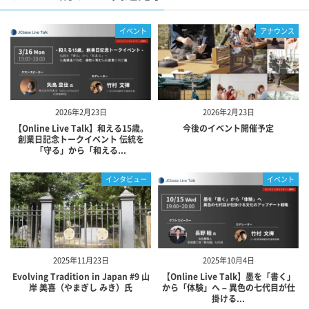
イベント
アナウンス
2026年2月23日
2026年2月23日
【Online Live Talk】和える15歳。
今後のイベント開催予定
創業日記念トークイベント 伝統を
「守る」から「和える...
インタビュー
イベント
2025年11月23日
2025年10月4日
Evolving Tradition in Japan #9 山
【Online Live Talk】墨を「書く」
岸 美喜（やまぎし みき）氏
から「体験」へ – 異色の七代目が仕
掛ける...