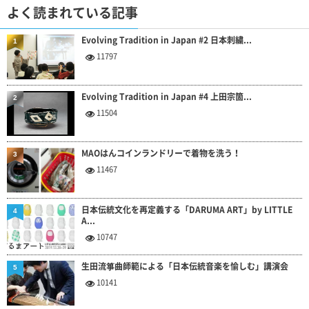
よく読まれている記事
Evolving Tradition in Japan #2 日本刺繍...
1
11797
Evolving Tradition in Japan #4 上田宗箇...
2
11504
MAOはんコインランドリーで着物を洗う！
3
11467
日本伝統文化を再定義する「DARUMA ART」by LITTLE
4
A...
10747
生田流箏曲師範による「日本伝統音楽を愉しむ」講演会
5
10141