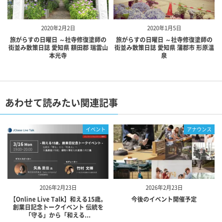
2020年2月2日
2020年1月5日
旅がらすの日曜日 ～社寺修復塗師の
旅がらすの日曜日 ～社寺修復塗師の
街並み散策日誌 愛知県 額田郡 瑞雲山
街並み散策日誌 愛知県 蒲郡市 形原温
本光寺
泉
あわせて読みたい関連記事
イベント
アナウンス
2026年2月23日
2026年2月23日
【Online Live Talk】和える15歳。
今後のイベント開催予定
創業日記念トークイベント 伝統を
「守る」から「和える...