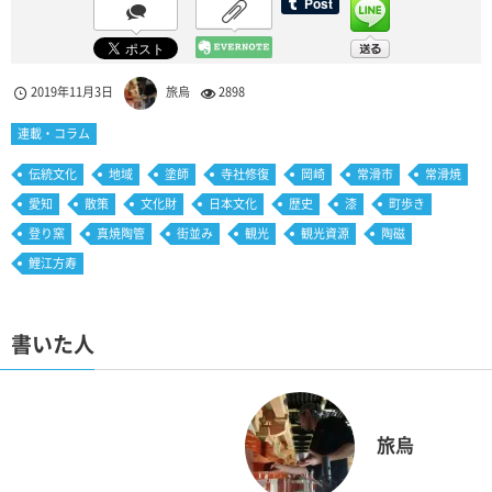
2019年11月3日
旅烏
2898
連載・コラム
伝統文化
地域
塗師
寺社修復
岡崎
常滑市
常滑焼
愛知
散策
文化財
日本文化
歴史
漆
町歩き
登り窯
真焼陶管
街並み
観光
観光資源
陶磁
鯉江方寿
書いた人
旅烏