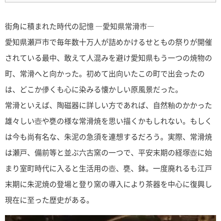
街角に積まれた時代の記憶 ―愛知県常滑市―
愛知県瀬戸市で毎年数十万人が詰めかけるせともの祭りが開催
されている最中、敢えて人混みを避け愛知県もう一つの焼物の
町、常滑へと向かった。初めて出向いたこの町で出会ったの
は、どこか儚くも心に染みる懐かしい原風景だった。
常滑といえば、陶磁器に詳しい方であれば、自然釉のかかった
雄々しい壺や甕の様な常滑焼を思い描くかもしれない。もしく
は今も尚有名な、朱泥の急須を連想するだろう。実際、常滑焼
は瀬戸、備前等と並ぶ六古窯の一つで、平安末期の経塚壺に始
まり室町時代に入ると生活用の壺、甕、鉢。一度廃れるも江戸
末期に朱泥焼の登場と登り窯の導入により茶器を中心に復興し
現在に至った歴史がある。