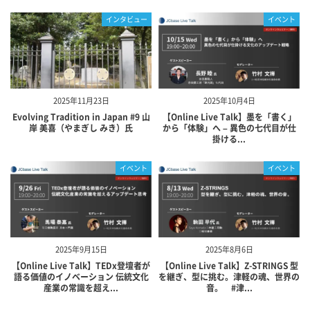
インタビュー
イベント
2025年11月23日
2025年10月4日
Evolving Tradition in Japan #9 山
【Online Live Talk】墨を「書く」
岸 美喜（やまぎし みき）氏
から「体験」へ – 異色の七代目が仕
掛ける...
イベント
イベント
2025年9月15日
2025年8月6日
【Online Live Talk】TEDx登壇者が
【Online Live Talk】Z-STRINGS 型
語る価値のイノベーション 伝統文化
を継ぎ、型に挑む。津軽の魂、世界の
産業の常識を超え...
音。 #津...