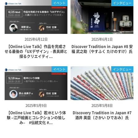
イベント
インタビュー
2025年6月12日
2025年6月1日
【Online Live Talk】作品を完成さ
Discover Tradition in Japan #8 安
せる最後の「UXデザイン」- 表具師と
福 武之助（やすふく たけのすけ）氏
探るクリエイティ...
イベント
インタビュー
2025年5月9日
2025年5月8日
【Online Live Talk】若冲という体
Discovery Tradition in Japan #7
験 –江戸絵画とコレクションの愉し
酒井 英臣（さかい ひでおみ）氏
み– #伝統文化 #...