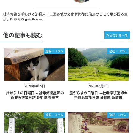
社寺修復を手掛ける漆職人。全国各地の文化財修復に旅烏のごとく飛び回る生
活。街並みウォッチャー。
他の記事も読む
旅烏の記事一覧
連載・コラム
連載・コラム
2020年4月5日
2020年3月1日
旅がらすの日曜日 ～社寺修復塗師の
旅がらすの日曜日 ～社寺修復塗師の
街並み散策日誌 愛知県 豊田市
街並み散策日誌 愛知県 新城市
連載・コラム
連載・コラム