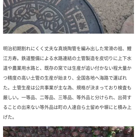
明治初期割れにくく丈夫な真焼陶管を編み出した常滑の祖、鯉
江方寿。鉄道整備による水路連結の土管製造を皮切りに上下水
道や農業用水路と、既存の窯では生産が追い付かない程大量か
つ精度の高い土管の生産が始まり、全国各地へ海路で運ばれ
た。土管生産は公共事業が主な為、規格が決まっており検査も
厳しい。一等品、二等品、三等品、等外品と分けられ、出荷す
ることの出来ない等外品は町の人達自ら土留めや塀にと積み上
げた。