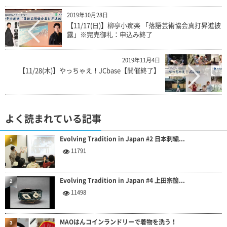
2019年10月28日
【11/17(日)】柳亭小痴楽 「落語芸術協会真打昇進披
露」※完売御礼：申込み終了
2019年11月4日
【11/28(木)】やっちゃえ！JCbase【開催終了】
よく読まれている記事
Evolving Tradition in Japan #2 日本刺繍...
1
11791
Evolving Tradition in Japan #4 上田宗箇...
2
11498
MAOはんコインランドリーで着物を洗う！
3