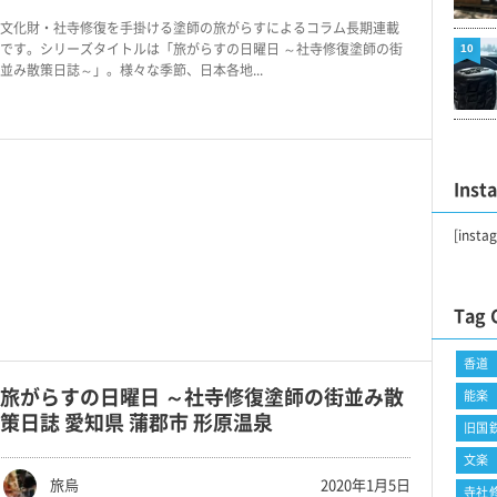
文化財・社寺修復を手掛ける塗師の旅がらすによるコラム長期連載
です。シリーズタイトルは「旅がらすの日曜日 ～社寺修復塗師の街
10
並み散策日誌～」。様々な季節、日本各地...
Inst
[insta
Tag 
香道
旅がらすの日曜日 ～社寺修復塗師の街並み散
能楽
策日誌 愛知県 蒲郡市 形原温泉
旧国
文楽
旅烏
2020年1月5日
寺社