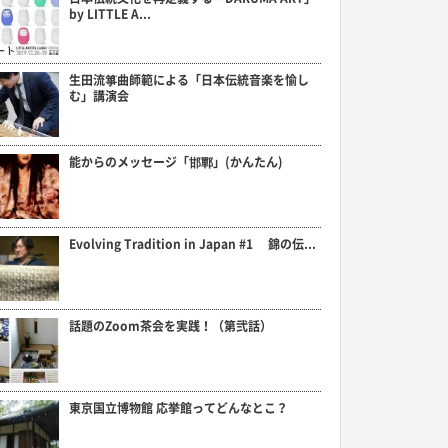
by LITTLE A...
生田流箏曲師範による「日本伝統音楽を愉し
む」講演会
能からのメッセージ「邯鄲」(かんたん)
Evolving Tradition in Japan #1 錦の伝...
話題のZoom茶会を実践！（第弐話）
東京国立博物館 応挙館ってどんなとこ？