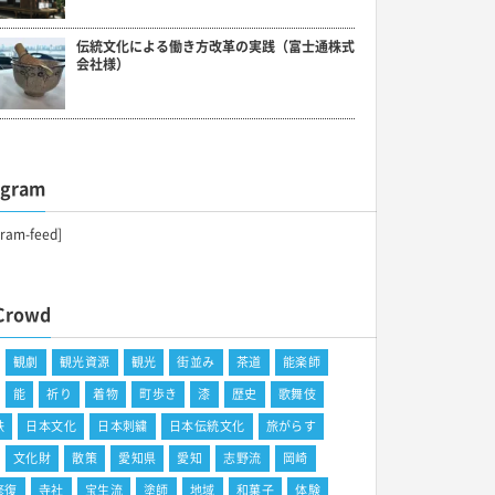
伝統文化による働き方改革の実践（富士通株式
会社様）
agram
gram-feed]
Crowd
観劇
観光資源
観光
街並み
茶道
能楽師
能
祈り
着物
町歩き
漆
歴史
歌舞伎
鉄
日本文化
日本刺繍
日本伝統文化
旅がらす
文化財
散策
愛知県
愛知
志野流
岡崎
修復
寺社
宝生流
塗師
地域
和菓子
体験