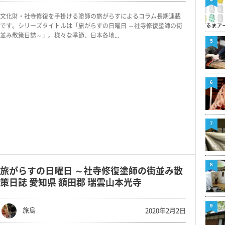
文化財・社寺修復を手掛ける塗師の旅がらすによるコラム長期連載
です。シリーズタイトルは「旅がらすの日曜日 ～社寺修復塗師の街
並み散策日誌～」。様々な季節、日本各地...
5
6
7
8
旅がらすの日曜日 ～社寺修復塗師の街並み散
策日誌 愛知県 額田郡 瑞雲山本光寺
9
旅烏
2020年2月2日