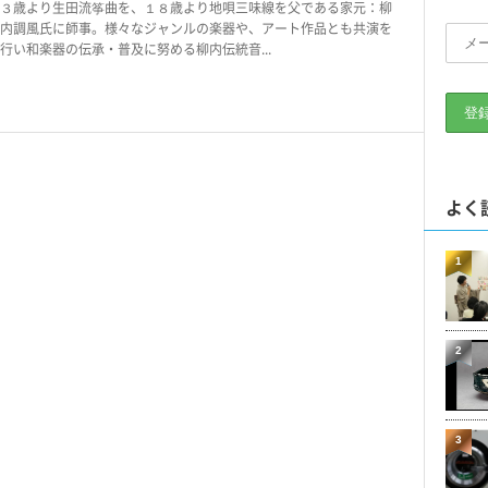
３歳より生田流筝曲を、１８歳より地唄三味線を父である家元：柳
内調風氏に師事。様々なジャンルの楽器や、アート作品とも共演を
行い和楽器の伝承・普及に努める柳内伝統音...
よく
1
2
3