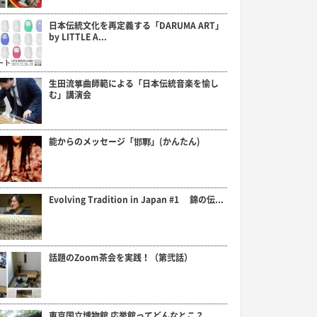
日本伝統文化を再定義する「DARUMA ART」
by LITTLE A...
生田流箏曲師範による「日本伝統音楽を愉し
む」講演会
能からのメッセージ「邯鄲」(かんたん)
Evolving Tradition in Japan #1 錦の伝...
話題のZoom茶会を実践！（第弐話）
東京国立博物館 応挙館ってどんなとこ？