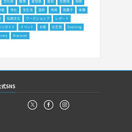
文化財
散策
愛知県
愛知
志野流
岡崎
修復
寺社
宝生流
塗師
地域
和菓子
体験
登
伝統文化
ワークショップ
レポート
ホンガイド
イベント
お香
お芝居
Evolving
overy
Discover
公式SNS