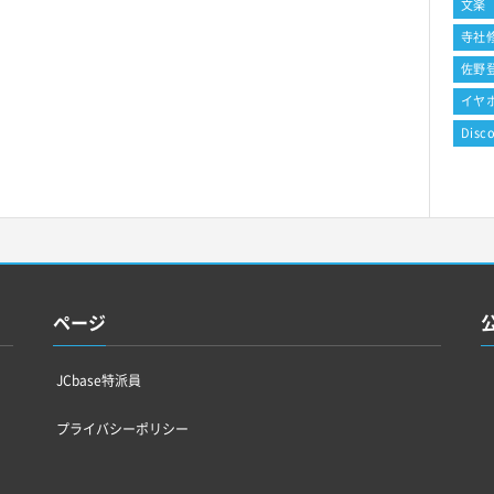
文楽
寺社
佐野
イヤ
Disc
ページ
JCbase特派員
プライバシーポリシー