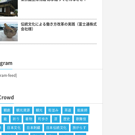
伝統文化による働き方改革の実践（富士通株式
会社様）
agram
gram-feed]
Crowd
観劇
観光資源
観光
街並み
茶道
能楽師
能
祈り
着物
町歩き
漆
歴史
歌舞伎
鉄
日本文化
日本刺繍
日本伝統文化
旅がらす