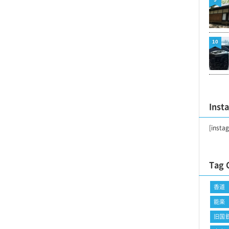
10
Inst
[insta
Tag 
香道
能楽
旧国