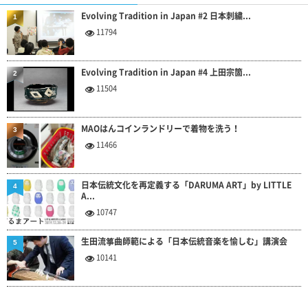
Evolving Tradition in Japan #2 日本刺繍...
1
11794
Evolving Tradition in Japan #4 上田宗箇...
2
11504
MAOはんコインランドリーで着物を洗う！
3
11466
日本伝統文化を再定義する「DARUMA ART」by LITTLE
4
A...
10747
生田流箏曲師範による「日本伝統音楽を愉しむ」講演会
5
10141