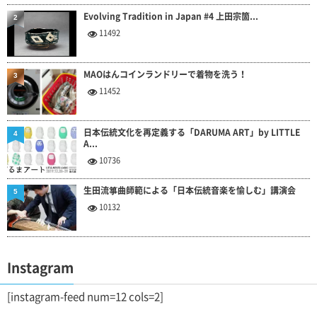
Evolving Tradition in Japan #4 上田宗箇...
2
11492
MAOはんコインランドリーで着物を洗う！
3
11452
日本伝統文化を再定義する「DARUMA ART」by LITTLE
4
A...
10736
生田流箏曲師範による「日本伝統音楽を愉しむ」講演会
5
10132
Instagram
[instagram-feed num=12 cols=2]