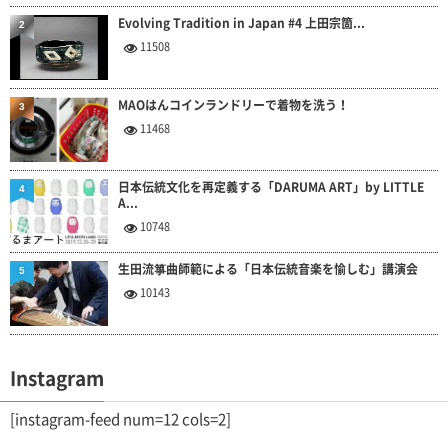
Evolving Tradition in Japan #4 上田宗箇...
2
11508
MAOはんコインランドリーで着物を洗う！
3
11468
日本伝統文化を再定義する「DARUMA ART」by LITTLE
4
A...
10748
生田流箏曲師範による「日本伝統音楽を愉しむ」講演会
5
10143
Instagram
[instagram-feed num=12 cols=2]