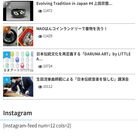
Evolving Tradition in Japan #4 上田宗箇...
2
11472
MAOはんコインランドリーで着物を洗う！
3
11429
日本伝統文化を再定義する「DARUMA ART」by LITTLE
4
A...
10724
生田流箏曲師範による「日本伝統音楽を愉しむ」講演会
5
10112
Instagram
[instagram-feed num=12 cols=2]