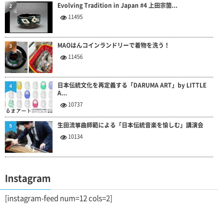
Evolving Tradition in Japan #4 上田宗箇...
2
11495
MAOはんコインランドリーで着物を洗う！
3
11456
日本伝統文化を再定義する「DARUMA ART」by LITTLE
4
A...
10737
生田流箏曲師範による「日本伝統音楽を愉しむ」講演会
5
10134
Instagram
[instagram-feed num=12 cols=2]