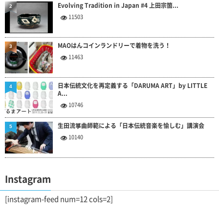
Evolving Tradition in Japan #4 上田宗箇...
2
11503
MAOはんコインランドリーで着物を洗う！
3
11463
日本伝統文化を再定義する「DARUMA ART」by LITTLE
4
A...
10746
生田流箏曲師範による「日本伝統音楽を愉しむ」講演会
5
10140
Instagram
[instagram-feed num=12 cols=2]