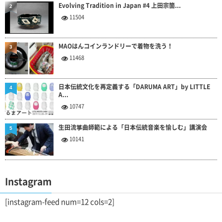
Evolving Tradition in Japan #4 上田宗箇...
2
11504
MAOはんコインランドリーで着物を洗う！
3
11468
日本伝統文化を再定義する「DARUMA ART」by LITTLE
4
A...
10747
生田流箏曲師範による「日本伝統音楽を愉しむ」講演会
5
10141
Instagram
[instagram-feed num=12 cols=2]