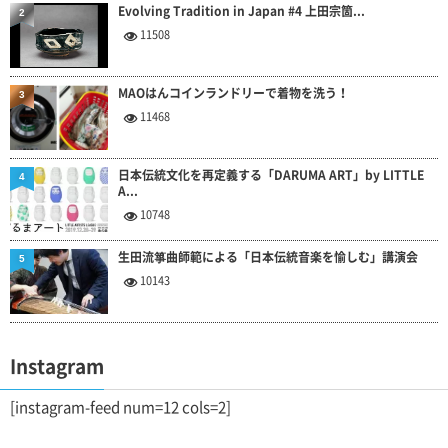
Evolving Tradition in Japan #4 上田宗箇...
2
11508
MAOはんコインランドリーで着物を洗う！
3
11468
日本伝統文化を再定義する「DARUMA ART」by LITTLE
4
A...
10748
生田流箏曲師範による「日本伝統音楽を愉しむ」講演会
5
10143
Instagram
[instagram-feed num=12 cols=2]