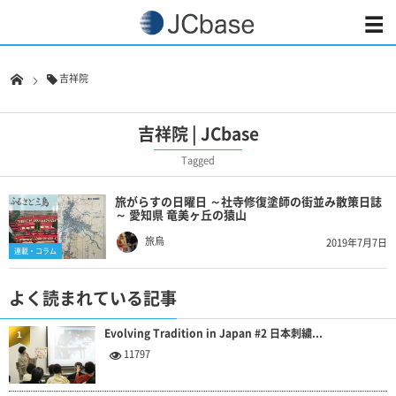
吉祥院
吉祥院 | JCbase
Tagged
旅がらすの日曜日 ～社寺修復塗師の街並み散策日誌
～ 愛知県 竜美ヶ丘の猿山
旅烏
2019年7月7日
連載・コラム
よく読まれている記事
Evolving Tradition in Japan #2 日本刺繍...
1
11797