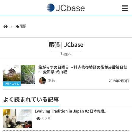
尾張
尾張 | JCbase
Tagged
旅がらすの日曜日 ～社寺修復塗師の街並み散策日誌
～ 愛知県 犬山城
旅烏
2019年2月3日
連載・コラム
よく読まれている記事
Evolving Tradition in Japan #2 日本刺繍...
1
11800