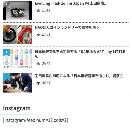
Evolving Tradition in Japan #4 上田宗箇...
2
11518
MAOはんコインランドリーで着物を洗う！
3
11468
日本伝統文化を再定義する「DARUMA ART」by LITTLE
4
A...
10749
生田流箏曲師範による「日本伝統音楽を愉しむ」講演会
5
10144
Instagram
[instagram-feed num=12 cols=2]