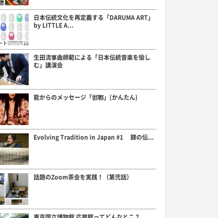
日本伝統文化を再定義する「DARUMA ART」
by LITTLE A...
生田流箏曲師範による「日本伝統音楽を愉し
む」講演会
能からのメッセージ「邯鄲」(かんたん)
Evolving Tradition in Japan #1 錦の伝...
話題のZoom茶会を実践！（第弐話）
東京国立博物館 応挙館ってどんなとこ？