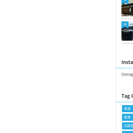
10
Inst
[insta
Tag 
香道
能楽
旧国