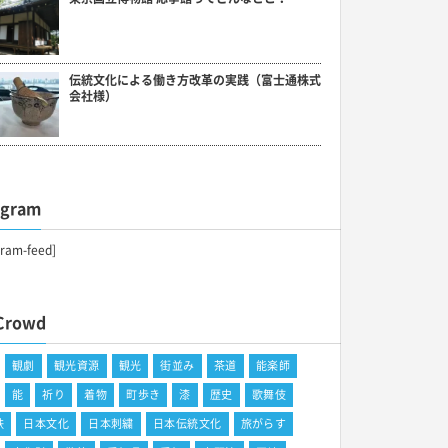
伝統文化による働き方改革の実践（富士通株式
会社様）
agram
gram-feed]
Crowd
観劇
観光資源
観光
街並み
茶道
能楽師
能
祈り
着物
町歩き
漆
歴史
歌舞伎
鉄
日本文化
日本刺繍
日本伝統文化
旅がらす