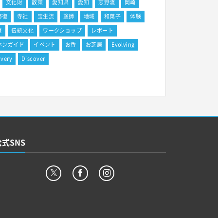
文化財
散策
愛知県
愛知
志野流
岡崎
修復
寺社
宝生流
塗師
地域
和菓子
体験
登
伝統文化
ワークショップ
レポート
ホンガイド
イベント
お香
お芝居
Evolving
overy
Discover
公式SNS