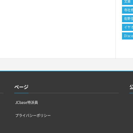
文楽
寺社
佐野
イヤ
Disc
ページ
JCbase特派員
プライバシーポリシー