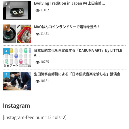
Evolving Tradition in Japan #4 上田宗箇...
2
11492
MAOはんコインランドリーで着物を洗う！
3
11451
日本伝統文化を再定義する「DARUMA ART」by LITTLE
4
A...
10735
生田流箏曲師範による「日本伝統音楽を愉しむ」講演会
5
10131
Instagram
[instagram-feed num=12 cols=2]