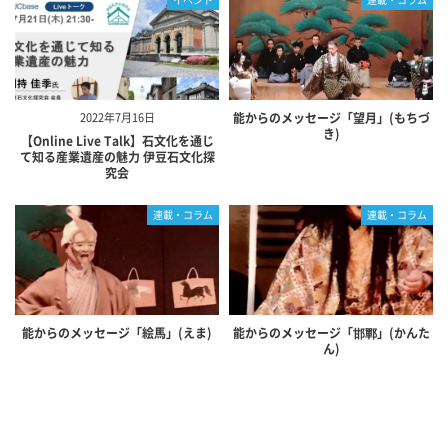
2022年7月16日
能からのメッセージ「望月」(もちづ
き)
【Online Live Talk】石文化を通じ
て知る産業遺産の魅力 伊豆石文化探
究会
連載・コラム
連載・コラム
能からのメッセージ「絵馬」(えま)
能からのメッセージ「邯鄲」(かんた
ん)