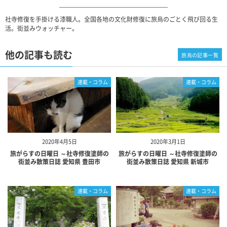
社寺修復を手掛ける漆職人。全国各地の文化財修復に旅烏のごとく飛び回る生
活。街並みウォッチャー。
他の記事も読む
旅烏の記事一覧
連載・コラム
連載・コラム
2020年4月5日
2020年3月1日
旅がらすの日曜日 ～社寺修復塗師の
旅がらすの日曜日 ～社寺修復塗師の
街並み散策日誌 愛知県 豊田市
街並み散策日誌 愛知県 新城市
連載・コラム
連載・コラム