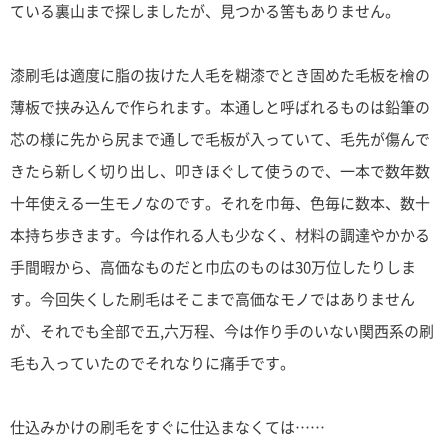
ている裏山まで探しましたが、見つかる筈もありません。
漆刷毛は適度に脂の抜けた人毛を糊漆でとき固めた毛板を檜の
薄板で挟み込んで作られます。本通しと呼ばれるものは鉛筆の
芯の様に先から尻まで通しで毛板が入っていて、毛先が傷んで
きたら新しく切り出し、叩きほぐして使うので、一本で数年数
十年使える一生モノなのです。それを巾毎、色毎に数本、数十
本持ち歩きます。今は作れる人も少なく、材料の調達やかかる
手間暇から、高価なものだと巾広のものは30万位したりしま
す。今回失くした刷毛はそこまで高価なモノではありません
が、それでも全部で五,六万程、今は作り手のいない関西系の刷
毛も入っていたのでそれなりに痛手です。
仕込みかけの刷毛をすぐに仕込まなくては……