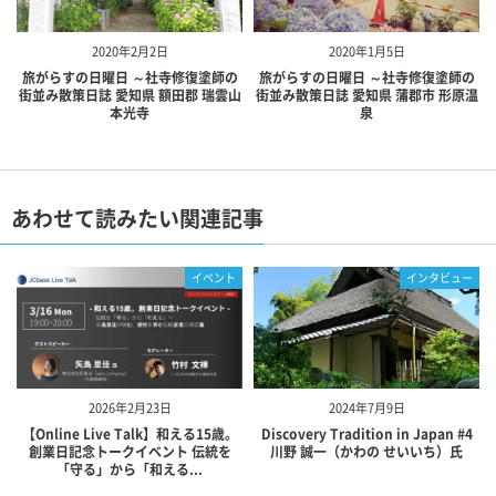
2020年2月2日
2020年1月5日
旅がらすの日曜日 ～社寺修復塗師の
旅がらすの日曜日 ～社寺修復塗師の
街並み散策日誌 愛知県 額田郡 瑞雲山
街並み散策日誌 愛知県 蒲郡市 形原温
本光寺
泉
あわせて読みたい関連記事
イベント
インタビュー
2026年2月23日
2024年7月9日
【Online Live Talk】和える15歳。
Discovery Tradition in Japan #4
創業日記念トークイベント 伝統を
川野 誠一（かわの せいいち）氏
「守る」から「和える...