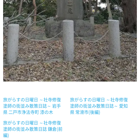
旅がらすの日曜日 ～社寺修復
旅がらすの日曜日 ～社寺修復
塗師の街並み散策日誌～ 岩手
塗師の街並み散策日誌～ 愛知
県 二戸市浄法寺町 漆の木
県 常滑市(後編)
旅がらすの日曜日 ～社寺修復
塗師の街並み散策日誌 鎌倉(前
編)