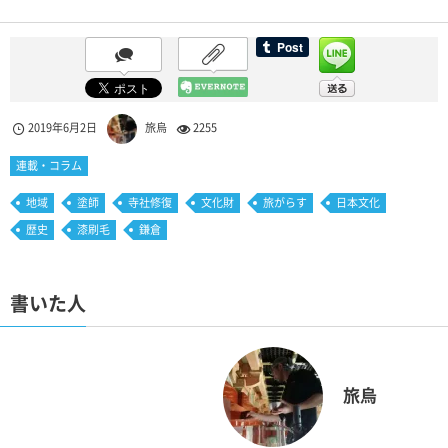
2019年6月2日
旅烏
2255
連載・コラム
地域
塗師
寺社修復
文化財
旅がらす
日本文化
歴史
漆刷毛
鎌倉
書いた人
旅烏