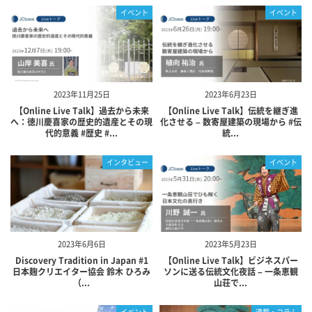
イベント
イベント
2023年11月25日
2023年6月23日
【Online Live Talk】過去から未来
【Online Live Talk】伝統を継ぎ進
へ：徳川慶喜家の歴史的遺産とその現
化させる – 数寄屋建築の現場から #伝
代的意義 #歴史 #...
統...
インタビュー
イベント
2023年6月6日
2023年5月23日
Discovery Tradition in Japan #1
【Online Live Talk】ビジネスパー
日本麹クリエイター協会 鈴木 ひろみ
ソンに送る伝統文化夜話 – 一条恵観
（...
山荘で...
イベント
連載・コラム