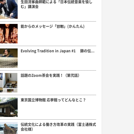
生田流箏曲師範による「日本伝統音楽を愉し
む」講演会
能からのメッセージ「邯鄲」(かんたん)
Evolving Tradition in Japan #1 錦の伝...
話題のZoom茶会を実践！（第弐話）
東京国立博物館 応挙館ってどんなとこ？
伝統文化による働き方改革の実践（富士通株式
会社様）