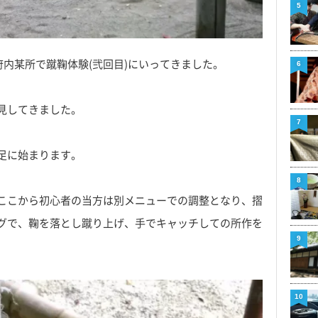
5
府内某所で蹴鞠体験(弐回目)にいってきました。
6
見してきました。
7
足に始まります。
8
ここから初心者の当方は別メニューでの調整となり、摺
グで、鞠を落とし蹴り上げ、手でキャッチしての所作を
9
10