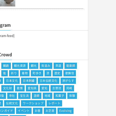
agram
gram-feed]
Crowd
観劇
観光資源
観光
街並み
茶道
能楽師
能
祈り
着物
町歩き
漆
歴史
歌舞伎
鉄
日本文化
日本刺繍
日本伝統文化
旅がらす
文化財
散策
愛知県
愛知
志野流
岡崎
修復
寺社
宝生流
塗師
地域
和菓子
体験
登
伝統文化
ワークショップ
レポート
ホンガイド
イベント
お香
お芝居
Evolving