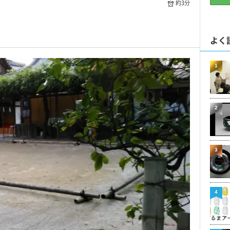
約3分
よく
1
2
3
4