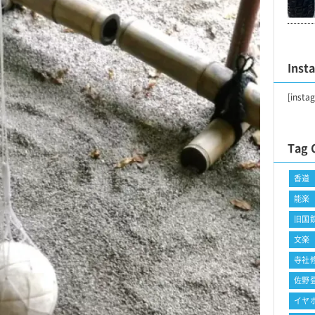
Inst
[insta
Tag 
香道
能楽
旧国
文楽
寺社
佐野
イヤ