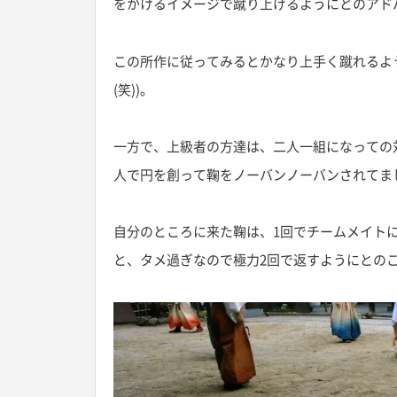
をかけるイメージで蹴り上げるようにとのアド
この所作に従ってみるとかなり上手く蹴れるよう
(笑))。
一方で、上級者の方達は、二人一組になっての
人で円を創って鞠をノーバンノーバンされてま
自分のところに来た鞠は、1回でチームメイト
と、タメ過ぎなので極力2回で返すようにとの