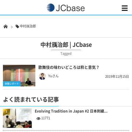
中村鴈治郎
中村鴈治郎 | JCbase
Tagged
歌舞伎の味わいどころは粋と意気？
Yuさん
2019年11月15日
体験レポート
よく読まれている記事
Evolving Tradition in Japan #2 日本刺繍...
1
11771