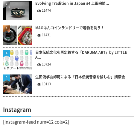
Evolving Tradition in Japan #4 上田宗箇...
2
11474
MAOはんコインランドリーで着物を洗う！
3
11431
日本伝統文化を再定義する「DARUMA ART」by LITTLE
4
A...
10724
生田流箏曲師範による「日本伝統音楽を愉しむ」講演会
5
10113
Instagram
[instagram-feed num=12 cols=2]