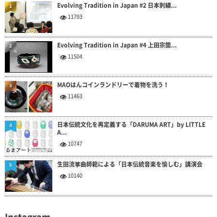
Evolving Tradition in Japan #2 日本刺繍...
1
11793
Evolving Tradition in Japan #4 上田宗箇...
2
11504
MAOはんコインランドリーで着物を洗う！
3
11463
日本伝統文化を再定義する「DARUMA ART」by LITTLE
4
A...
10747
生田流箏曲師範による「日本伝統音楽を愉しむ」講演会
5
10140