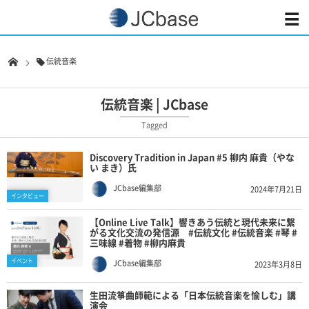
伝統音楽
伝統音楽 | JCbase
Tagged
Discovery Tradition in Japan #5 柳内 麻貴（やな
い まき）氏
JCbase編集部
2024年7月21日
インタビュー
【Online Live Talk】響きあう伝統と現代未来に繋
がる文化交流の発信源 #伝統文化 #伝統音楽 #琴 #
三味線 #着物 #柳内麻貴
イベント
JCbase編集部
2023年3月8日
生田流箏曲師範による「日本伝統音楽を愉しむ」講
演会