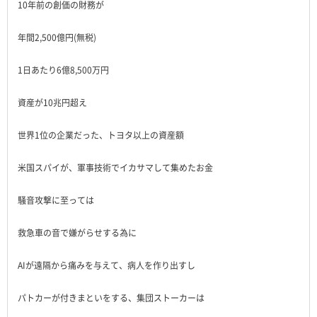
10年前の創価の財務が
年間2,500億円(無税)
1日あたり6億8,500万円
資産が10兆円超え
世界1位の企業だった、トヨタ以上の資産額
米国スパイが、軍事技術でイカサマして集めたお金
騒音攻撃に至っては
救急車の音で嫌がらせする為に
AIが遠隔から痛みを与えて、病人を作り出すし
パトカーが付きまといをする、集団ストーカーは