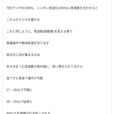
TBSラジオ90.5MHz、ニッポン放送93.0MHzに周波数を合わせると
これらのラジオを聴ける
これと同じように、周波数(振動数)を変える事で
意識操作や精神疾患を作り出す
蛍光灯に虫が集まるのは
ある決まった周波数の紫外線に、吸い寄せられてるから
虫ですら周波で操作が可能
27～38Hzで不眠に
48～55Hzで喘息に
88Hzで片頭痛が引き起こされる