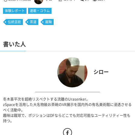
体験レポート
連載・コラム
伝統芸能
茶道
蹴鞠
書いた人
シロー
冬木喜平次を超絶リスペクトする流離のUrasenker。
zSpaceを活用した大名物級お茶碗のVR展示を国内外の有名美術館に浸透させる
べく活動中。
趣味は蹴球で、ポジションはDFならどこでも対応可能なユーティリティー性も
持つ。