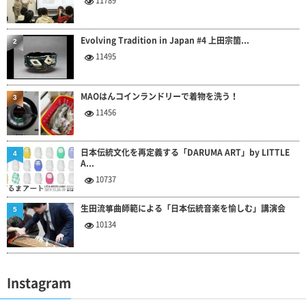
11789
Evolving Tradition in Japan #4 上田宗箇...
2
11495
MAOはんコインランドリーで着物を洗う！
3
11456
日本伝統文化を再定義する「DARUMA ART」by LITTLE
4
A...
10737
生田流箏曲師範による「日本伝統音楽を愉しむ」講演会
5
10134
Instagram