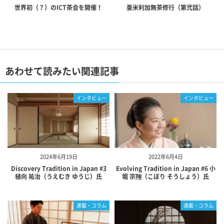
世界初（？）のICT茶会を開催！
亜米利加無茶修行（第弐話）
あわせて読みたい関連記事
インタビュー
インタビュー
2024年6月19日
2022年6月4日
Discovery Tradition in Japan #3
Evolving Tradition in Japan #6 小
植向 祐治（うえむき ゆうじ）氏
堀 宗翔（こぼり そうしょう）氏
連載・コラム
連載・コラム