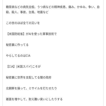
糖尿病などの病気全般、うつ病などの精神疾患、痛み、かゆみ、争い、自
殺、殺人、事故、台風、地震など
この世のほぼ全ての災いを
【米国防総省】がAIを使った軍事技術で
秘密裏に作ってる
やらしてるのはCIA
【CIA】(米国スパイ)こそが
秘密裏に世界を支配してる闇の政府
北朝鮮を操って、ミサイルを打たせたり
雑菌を増やして、耐え難い臭いにしたりする