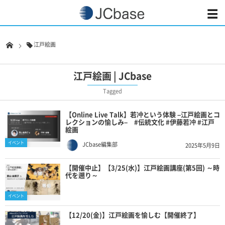
江戸絵画
江戸絵画 | JCbase
Tagged
【Online Live Talk】若冲という体験 –江戸絵画とコ
レクションの愉しみ– #伝統文化 #伊藤若冲 #江戸
絵画
イベント
JCbase編集部
2025年5月9日
【開催中止】【3/25(水)】江戸絵画講座(第5回) ～時
代を遡り～
イベント
【12/20(金)】江戸絵画を愉しむ【開催終了】