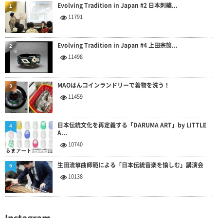
Evolving Tradition in Japan #2 日本刺繍...
1
11791
Evolving Tradition in Japan #4 上田宗箇...
2
11498
MAOはんコインランドリーで着物を洗う！
3
11459
日本伝統文化を再定義する「DARUMA ART」by LITTLE
4
A...
10740
生田流箏曲師範による「日本伝統音楽を愉しむ」講演会
5
10138