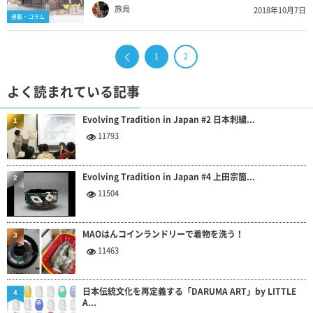
旅烏
2018年10月7日
連載・コラム
1
2
よく読まれている記事
Evolving Tradition in Japan #2 日本刺繍...
1
11793
Evolving Tradition in Japan #4 上田宗箇...
2
11504
MAOはんコインランドリーで着物を洗う！
3
11463
日本伝統文化を再定義する「DARUMA ART」by LITTLE
4
A...