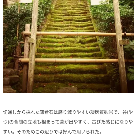
切通しから採れた鎌倉石は磨り減りやすい凝灰質砂岩で、谷(や
つ)の合間の立地も相まって苔が出やすく、古びた感じになりや
すい。そのためこの辺りでは好んで用いられた。