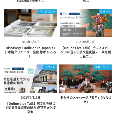
代的意義 #歴史 #...
統...
インタビュー
イベント
2023年6月6日
2023年5月23日
Discovery Tradition in Japan #1
【Online Live Talk】ビジネスパー
日本麹クリエイター協会 鈴木 ひろみ
ソンに送る伝統文化夜話 – 一条恵観
（...
山荘で...
イベント
連載・コラム
2022年7月16日
能からのメッセージ「望月」(もちづ
き)
【Online Live Talk】石文化を通じ
て知る産業遺産の魅力 伊豆石文化探
究会