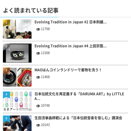
よく読まれている記事
Evolving Tradition in Japan #2 日本刺繍...
1
11798
Evolving Tradition in Japan #4 上田宗箇...
2
11508
MAOはんコインランドリーで着物を洗う！
3
11468
日本伝統文化を再定義する「DARUMA ART」by LITTLE
4
A...
10748
生田流箏曲師範による「日本伝統音楽を愉しむ」講演会
5
10143