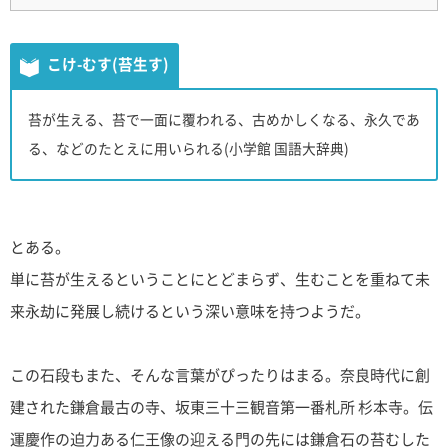
こけ-むす(苔生す)
苔が生える、苔で一面に覆われる、古めかしくなる、永久であ
る、などのたとえに用いられる(小学館 国語大辞典)
とある。
単に苔が生えるということにとどまらず、生むことを重ねて未
来永劫に発展し続けるという深い意味を持つようだ。
この石段もまた、そんな言葉がぴったりはまる。奈良時代に創
建された鎌倉最古の寺、坂東三十三観音第一番札所 杉本寺。伝
運慶作の迫力ある仁王像の迎える門の先には鎌倉石の苔むした