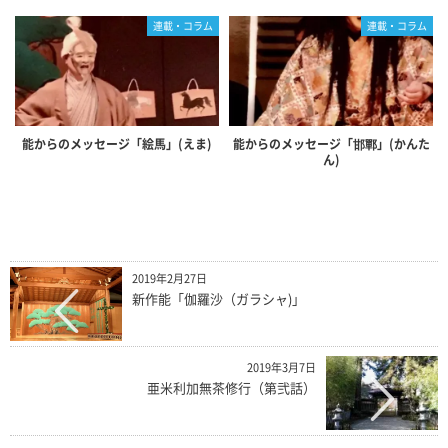
連載・コラム
連載・コラム
能からのメッセージ「絵馬」(えま)
能からのメッセージ「邯鄲」(かんた
ん)
2019年2月27日
新作能「伽羅沙（ガラシャ)」
2019年3月7日
亜米利加無茶修行（第弐話）