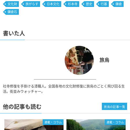
文化財
旅がらす
日本文化
杉本寺
歴史
行基
鎌倉
鎌倉石
書いた人
旅烏
社寺修復を手掛ける漆職人。全国各地の文化財修復に旅烏のごとく飛び回る生
活。街並みウォッチャー。
他の記事も読む
旅烏の記事一覧
連載・コラム
連載・コラム