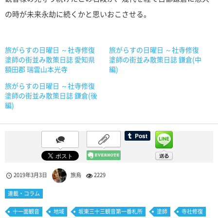
の時が未来永劫に続くかと思いおこさせる。
旅がらすの日曜日 ～社寺修復
旅がらすの日曜日 ～社寺修復
塗師の街並み散策日誌 愛知県
塗師の街並み散策日誌 鎌倉(中
額田郡 瑞雲山本光寺
編)
旅がらすの日曜日 ～社寺修復
塗師の街並み散策日誌 鎌倉(後
編)
2019年3月3日
旅烏
2229
連載・コラム
十一面観音
地域
坂東三十三観音第一番札所
塗師
寺社修復