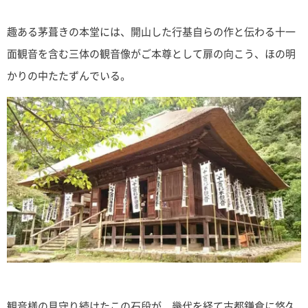
趣ある茅葺きの本堂には、開山した行基自らの作と伝わる十一
面観音を含む三体の観音像がご本尊として扉の向こう、ほの明
かりの中たたずんでいる。
観音様の見守り続けたこの石段が、幾代を経て古都鎌倉に悠久