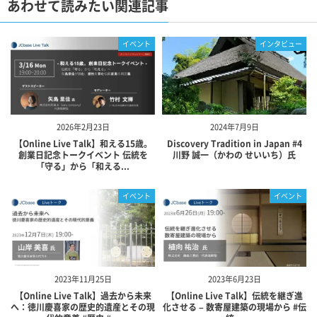
あわせて読みたい関連記事
イベント
インタビュー
2026年2月23日
2024年7月9日
【Online Live Talk】和える15歳。
Discovery Tradition in Japan #4
創業日記念トークイベント 伝統を
川野 誠一（かわの せいいち）氏
「守る」から「和える...
イベント
イベント
2023年11月25日
2023年6月23日
【Online Live Talk】過去から未来
【Online Live Talk】伝統を継ぎ進
へ：徳川慶喜家の歴史的遺産とその現
化させる – 数寄屋建築の現場から #伝