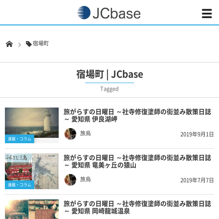
宿場町
宿場町 | JCbase
Tagged
旅がらすの日曜日 ～社寺修復塗師の街並み散策日誌
～ 愛知県 伊良湖岬
旅烏
2019年9月1日
連載・コラム
旅がらすの日曜日 ～社寺修復塗師の街並み散策日誌
～ 愛知県 竜美ヶ丘の猿山
旅烏
2019年7月7日
連載・コラム
旅がらすの日曜日 ～社寺修復塗師の街並み散策日誌
～ 愛知県 岡崎龍城温泉