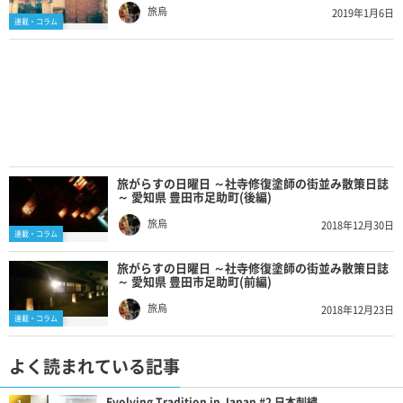
旅烏
2019年1月6日
連載・コラム
旅がらすの日曜日 ～社寺修復塗師の街並み散策日誌
～ 愛知県 豊田市足助町(後編)
旅烏
2018年12月30日
連載・コラム
旅がらすの日曜日 ～社寺修復塗師の街並み散策日誌
～ 愛知県 豊田市足助町(前編)
旅烏
2018年12月23日
連載・コラム
よく読まれている記事
Evolving Tradition in Japan #2 日本刺繍...