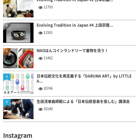
1
11793
Evolving Tradition in Japan #4 上田宗箇...
2
11501
MAOはんコインランドリーで着物を洗う！
3
11462
日本伝統文化を再定義する「DARUMA ART」by LITTLE
4
A...
10746
生田流箏曲師範による「日本伝統音楽を愉しむ」講演会
5
10140
Instagram