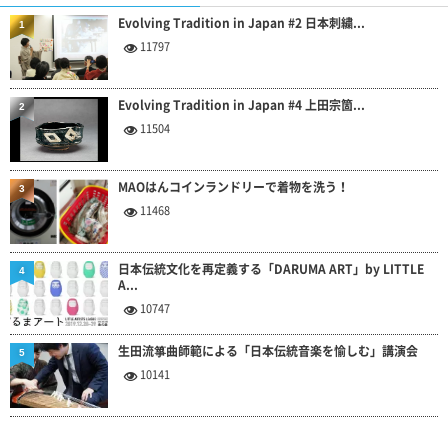
Evolving Tradition in Japan #2 日本刺繍...
1
11797
Evolving Tradition in Japan #4 上田宗箇...
2
11504
MAOはんコインランドリーで着物を洗う！
3
11468
日本伝統文化を再定義する「DARUMA ART」by LITTLE
4
A...
10747
生田流箏曲師範による「日本伝統音楽を愉しむ」講演会
5
10141