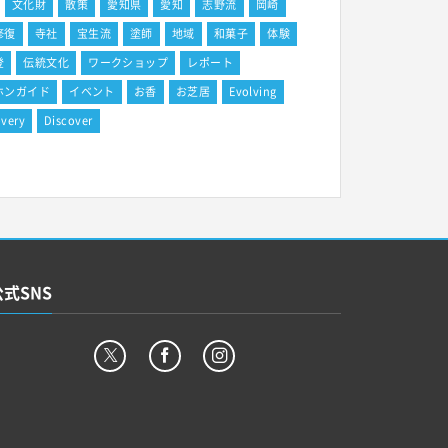
文化財
散策
愛知県
愛知
志野流
岡崎
修復
寺社
宝生流
塗師
地域
和菓子
体験
登
伝統文化
ワークショップ
レポート
ホンガイド
イベント
お香
お芝居
Evolving
overy
Discover
公式SNS