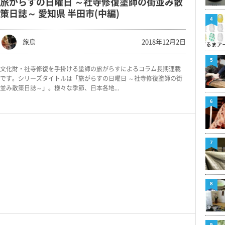
旅がらすの日曜日 ～社寺修復塗師の街並み散
策日誌～ 愛知県 半田市(中編)
4
旅烏
2018年12月2日
5
文化財・社寺修復を手掛ける塗師の旅がらすによるコラム長期連載
です。シリーズタイトルは「旅がらすの日曜日 ～社寺修復塗師の街
並み散策日誌～」。様々な季節、日本各地...
6
7
8
9