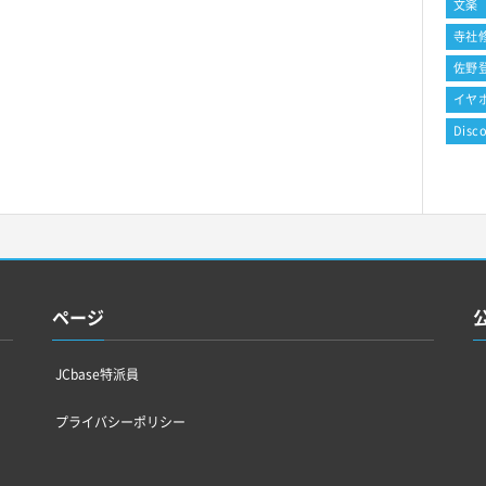
文楽
寺社
佐野
イヤ
Disc
ページ
JCbase特派員
プライバシーポリシー