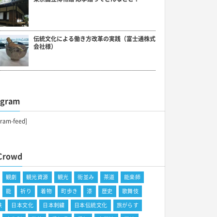
伝統文化による働き方改革の実践（富士通株式
会社様）
agram
gram-feed]
Crowd
観劇
観光資源
観光
街並み
茶道
能楽師
能
祈り
着物
町歩き
漆
歴史
歌舞伎
鉄
日本文化
日本刺繍
日本伝統文化
旅がらす