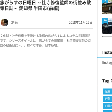
旅がらすの日曜日 ～社寺修復塗師の街並み散
策日誌～ 愛知県 半田市(前編)
10
旅烏
2018年11月25日
文化財・社寺修復を手掛ける塗師の旅がらすによるコラム長期連載
です。シリーズタイトルは「旅がらすの日曜日 ～社寺修復塗師の街
並み散策日誌～」。様々な季節、日本各地...
Inst
[insta
Tag 
香道
能楽
旧国